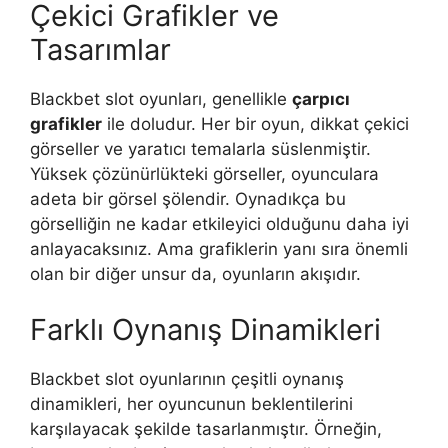
Çekici Grafikler ve
Tasarımlar
Blackbet slot oyunları, genellikle
çarpıcı
grafikler
ile doludur. Her bir oyun, dikkat çekici
görseller ve yaratıcı temalarla süslenmiştir.
Yüksek çözünürlükteki görseller, oyunculara
adeta bir görsel şölendir. Oynadıkça bu
görselliğin ne kadar etkileyici olduğunu daha iyi
anlayacaksınız. Ama grafiklerin yanı sıra önemli
olan bir diğer unsur da, oyunların akışıdır.
Farklı Oynanış Dinamikleri
Blackbet slot oyunlarının çeşitli oynanış
dinamikleri, her oyuncunun beklentilerini
karşılayacak şekilde tasarlanmıştır. Örneğin,