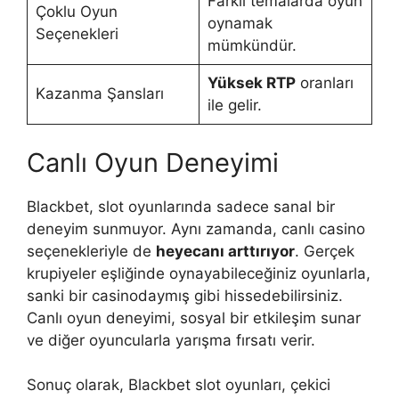
Farklı temalarda oyun
Çoklu Oyun
oynamak
Seçenekleri
mümkündür.
Yüksek RTP
oranları
Kazanma Şansları
ile gelir.
Canlı Oyun Deneyimi
Blackbet, slot oyunlarında sadece sanal bir
deneyim sunmuyor. Aynı zamanda, canlı casino
seçenekleriyle de
heyecanı arttırıyor
. Gerçek
krupiyeler eşliğinde oynayabileceğiniz oyunlarla,
sanki bir casinodaymış gibi hissedebilirsiniz.
Canlı oyun deneyimi, sosyal bir etkileşim sunar
ve diğer oyuncularla yarışma fırsatı verir.
Sonuç olarak, Blackbet slot oyunları, çekici