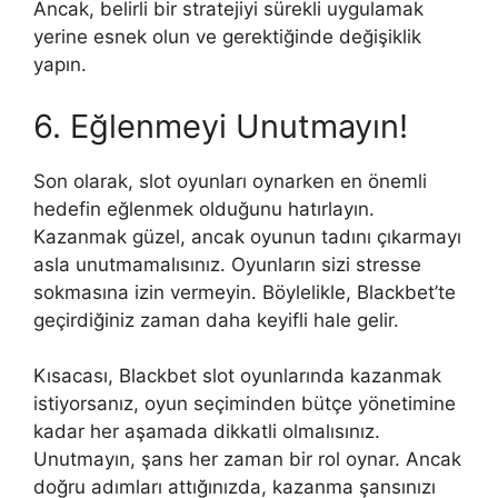
Ancak, belirli bir stratejiyi sürekli uygulamak
yerine esnek olun ve gerektiğinde değişiklik
yapın.
6. Eğlenmeyi Unutmayın!
Son olarak, slot oyunları oynarken en önemli
hedefin eğlenmek olduğunu hatırlayın.
Kazanmak güzel, ancak oyunun tadını çıkarmayı
asla unutmamalısınız. Oyunların sizi stresse
sokmasına izin vermeyin. Böylelikle, Blackbet’te
geçirdiğiniz zaman daha keyifli hale gelir.
Kısacası, Blackbet slot oyunlarında kazanmak
istiyorsanız, oyun seçiminden bütçe yönetimine
kadar her aşamada dikkatli olmalısınız.
Unutmayın, şans her zaman bir rol oynar. Ancak
doğru adımları attığınızda, kazanma şansınızı