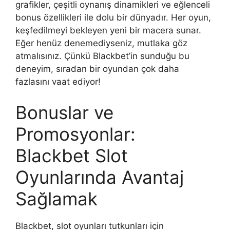
grafikler, çeşitli oynanış dinamikleri ve eğlenceli
bonus özellikleri ile dolu bir dünyadır. Her oyun,
keşfedilmeyi bekleyen yeni bir macera sunar.
Eğer henüz denemediyseniz, mutlaka göz
atmalısınız. Çünkü Blackbet’in sunduğu bu
deneyim, sıradan bir oyundan çok daha
fazlasını vaat ediyor!
Bonuslar ve
Promosyonlar:
Blackbet Slot
Oyunlarında Avantaj
Sağlamak
Blackbet, slot oyunları tutkunları için