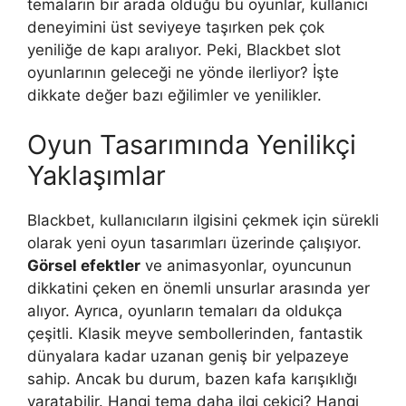
temaların bir arada olduğu bu oyunlar, kullanıcı
deneyimini üst seviyeye taşırken pek çok
yeniliğe de kapı aralıyor. Peki, Blackbet slot
oyunlarının geleceği ne yönde ilerliyor? İşte
dikkate değer bazı eğilimler ve yenilikler.
Oyun Tasarımında Yenilikçi
Yaklaşımlar
Blackbet, kullanıcıların ilgisini çekmek için sürekli
olarak yeni oyun tasarımları üzerinde çalışıyor.
Görsel efektler
ve animasyonlar, oyuncunun
dikkatini çeken en önemli unsurlar arasında yer
alıyor. Ayrıca, oyunların temaları da oldukça
çeşitli. Klasik meyve sembollerinden, fantastik
dünyalara kadar uzanan geniş bir yelpazeye
sahip. Ancak bu durum, bazen kafa karışıklığı
yaratabilir. Hangi tema daha ilgi çekici? Hangi