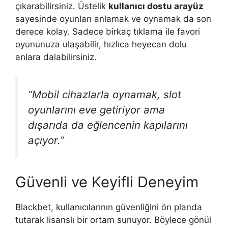
çıkarabilirsiniz. Üstelik
kullanıcı dostu arayüz
sayesinde oyunları anlamak ve oynamak da son
derece kolay. Sadece birkaç tıklama ile favori
oyununuza ulaşabilir, hızlıca heyecan dolu
anlara dalabilirsiniz.
“Mobil cihazlarla oynamak, slot
oyunlarını eve getiriyor ama
dışarıda da eğlencenin kapılarını
açıyor.”
Güvenli ve Keyifli Deneyim
Blackbet, kullanıcılarının güvenliğini ön planda
tutarak lisanslı bir ortam sunuyor. Böylece gönül