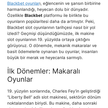
Blackbet oyunlar
ı, eğlencenin ve şansın birbirine
harmanlandığı, heyecan dolu bir dünyadır.
Özellikle
Blackbet
platformu ile birlikte bu
oyunların popülaritesi daha da artmıştır. Peki,
Blackbet slot oyunlarının tarihçesi nasıl bir yol
izledi? Geçmişi düşündüğümüzde, ilk makine
slot oyunlarının 19. yüzyılda ortaya çıktığını
görüyoruz. O dönemde, mekanik makaralar ve
basit ödemelerle oynanan bu oyunlar, insanları
büyük bir merak ve heyecanla sarmıştı.
İlk Dönemler: Makaralı
Oyunlar
19. yüzyılın sonlarında, Charles Fey’in geliştirdiği
“Liberty Bell” adlı slot makinesi, sektörün dönüm
noktalarından biriydi. Bu makine, daha sonraki