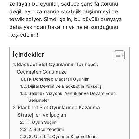
zorlayan bu oyunlar, sadece şans faktörünü
değil, aynı zamanda stratejik düşünmeyi de
teşvik ediyor. Şimdi gelin, bu büyülü dünyaya
daha yakından bakalım ve neler sunduğunu
keşfedelim!
İçindekiler
Blackbet Slot Oyunlarının Tarihçesi:
Geçmişten Günümüze
İlk Dönemler: Makaralı Oyunlar
Dijital Devrim ve Blackbet’in Yükselişi
Gelecek Vizyonu: Yenilikler ve Devam Eden
Gelişmeler
Blackbet Slot Oyunlarında Kazanma
Stratejileri ve İpuçları
1. Oyun Seçimi
2. Bütçe Yönetimi
3. Ücretsiz Oynama Seçeneklerini