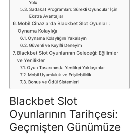
Yolu
Sadakat Programları: Sürekli Oyuncular İçin
Ekstra Avantajlar
Mobil Cihazlarda Blackbet Slot Oyunları:
Oynama Kolaylığı
Oynama Kolaylığını Yakalayın
Güvenli ve Keyifli Deneyim
Blackbet Slot Oyunlarının Geleceği: Eğilimler
ve Yenilikler
Oyun Tasarımında Yenilikçi Yaklaşımlar
Mobil Uyumluluk ve Erişilebilirlik
Bonus ve Ödül Sistemleri
Blackbet Slot
Oyunlarının Tarihçesi:
Geçmişten Günümüze