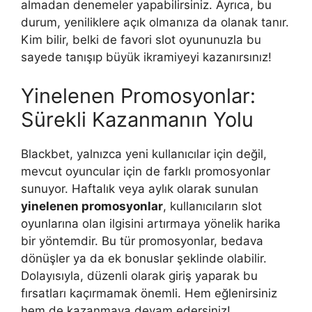
almadan denemeler yapabilirsiniz. Ayrıca, bu
durum, yeniliklere açık olmanıza da olanak tanır.
Kim bilir, belki de favori slot oyununuzla bu
sayede tanışıp büyük ikramiyeyi kazanırsınız!
Yinelenen Promosyonlar:
Sürekli Kazanmanın Yolu
Blackbet, yalnızca yeni kullanıcılar için değil,
mevcut oyuncular için de farklı promosyonlar
sunuyor. Haftalık veya aylık olarak sunulan
yinelenen promosyonlar
, kullanıcıların slot
oyunlarına olan ilgisini artırmaya yönelik harika
bir yöntemdir. Bu tür promosyonlar, bedava
dönüşler ya da ek bonuslar şeklinde olabilir.
Dolayısıyla, düzenli olarak giriş yaparak bu
fırsatları kaçırmamak önemli. Hem eğlenirsiniz
hem de kazanmaya devam edersiniz!