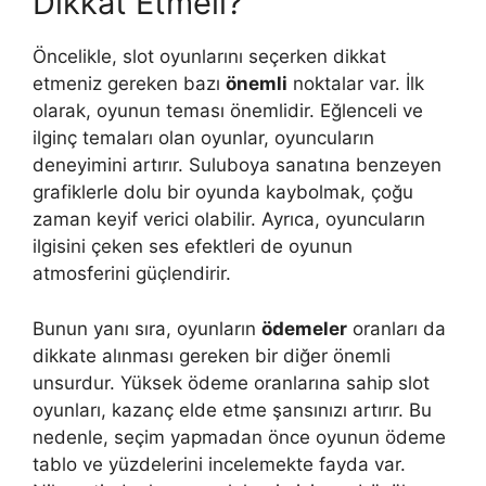
Dikkat Etmeli?
Öncelikle, slot oyunlarını seçerken dikkat
etmeniz gereken bazı
önemli
noktalar var. İlk
olarak, oyunun teması önemlidir. Eğlenceli ve
ilginç temaları olan oyunlar, oyuncuların
deneyimini artırır. Suluboya sanatına benzeyen
grafiklerle dolu bir oyunda kaybolmak, çoğu
zaman keyif verici olabilir. Ayrıca, oyuncuların
ilgisini çeken ses efektleri de oyunun
atmosferini güçlendirir.
Bunun yanı sıra, oyunların
ödemeler
oranları da
dikkate alınması gereken bir diğer önemli
unsurdur. Yüksek ödeme oranlarına sahip slot
oyunları, kazanç elde etme şansınızı artırır. Bu
nedenle, seçim yapmadan önce oyunun ödeme
tablo ve yüzdelerini incelemekte fayda var.