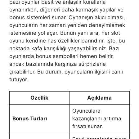
bazı oyunlar basit ve anlaşılır kurallarla
oynanırken, diğerleri daha karmaşık yapılar ve
bonus sistemleri sunar. Oynanışın akıcı olması,
oyuncuların her zaman yeniden deneyimlemek
istemesine yol açar. Bunun yanı sıra, her slot
oyunu kendine has özellikler barındırır. İşte, bu
noktada kafa karışıklığı yaşayabilirsiniz. Bazı
oyunlarda bonus sembolleri hemen belirir,
ancak bazılarında karşınıza sürprizlerle
çıkabilirler. Bu durum, oyuncuların ilgisini canlı
tutuyor.
Özellik
Açıklama
Oyunculara
Bonus Turları
kazançlarını artırma
fırsatı sunar.