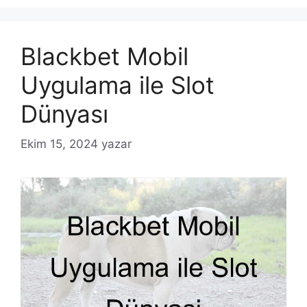
Blackbet Mobil
Uygulama ile Slot
Dünyası
Ekim 15, 2024
yazar