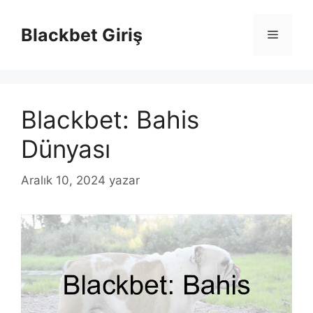
İçeriğe
atla
Blackbet Giriş
Menü
Blackbet: Bahis
Dünyası
Aralık 10, 2024
yazar