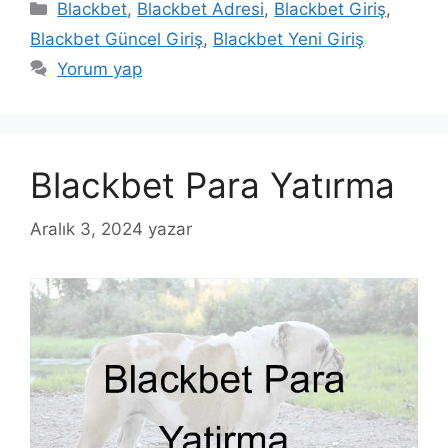
Kategoriler
Blackbet
,
Blackbet Adresi
,
Blackbet Giriş
,
Blackbet Güncel Giriş
,
Blackbet Yeni Giriş
Yorum yap
Blackbet Para Yatırma
Aralık 3, 2024
yazar