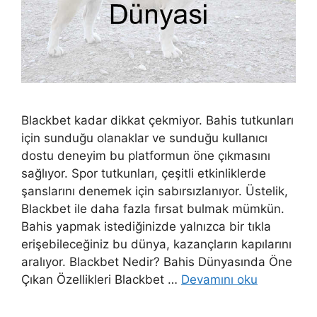
Blackbet kadar dikkat çekmiyor. Bahis tutkunları
için sunduğu olanaklar ve sunduğu kullanıcı
dostu deneyim bu platformun öne çıkmasını
sağlıyor. Spor tutkunları, çeşitli etkinliklerde
şanslarını denemek için sabırsızlanıyor. Üstelik,
Blackbet ile daha fazla fırsat bulmak mümkün.
Bahis yapmak istediğinizde yalnızca bir tıkla
erişebileceğiniz bu dünya, kazançların kapılarını
aralıyor. Blackbet Nedir? Bahis Dünyasında Öne
Çıkan Özellikleri Blackbet …
Devamını oku