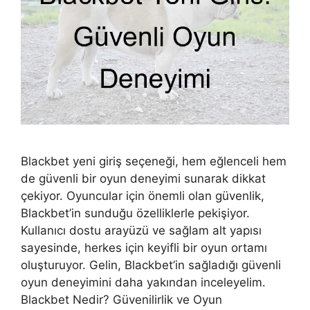
Blackbet yeni giriş seçeneği, hem eğlenceli hem
de güvenli bir oyun deneyimi sunarak dikkat
çekiyor. Oyuncular için önemli olan güvenlik,
Blackbet’in sunduğu özelliklerle pekişiyor.
Kullanıcı dostu arayüzü ve sağlam alt yapısı
sayesinde, herkes için keyifli bir oyun ortamı
oluşturuyor. Gelin, Blackbet’in sağladığı güvenli
oyun deneyimini daha yakından inceleyelim.
Blackbet Nedir? Güvenilirlik ve Oyun