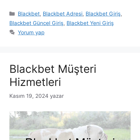
Kategoriler
Blackbet
,
Blackbet Adresi
,
Blackbet Giriş
,
Blackbet Güncel Giriş
,
Blackbet Yeni Giriş
Yorum yap
Blackbet Müşteri
Hizmetleri
Kasım 19, 2024
yazar