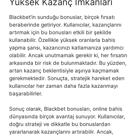
Yüksek Kazanç İmkanları
Blackbet’in sunduğu bonuslar, birçok fırsatı
beraberinde getiriyor. Kullanıcılar, kazançlarını
artırmak için bu bonusları etkili bir şekilde
kullanabilir. Özellikle yüksek oranlarla bahis
yapma şansı, kazancınızı katlamanıza yardımcı
olabilir. Ancak unutmamak gerekir ki, her fırsatın
arkasında bir risk de bulunmaktadır. Bu yüzden,
artan kazanç beklentisiyle aşırıya kaçmamak
gerekmektedir. Sonuçta, stratejik hareket eden
kullanıcılar her zaman daha fazla kazanmayı
başarabilirler.
Sonuç olarak, Blackbet bonusları, online bahis
dünyasında birçok avantaj sunuyor. Kullanıcılar,
doğru strateji ve dikkatle bu bonuslardan
yararlanarak kazançlarını artırabilir. Ancak,