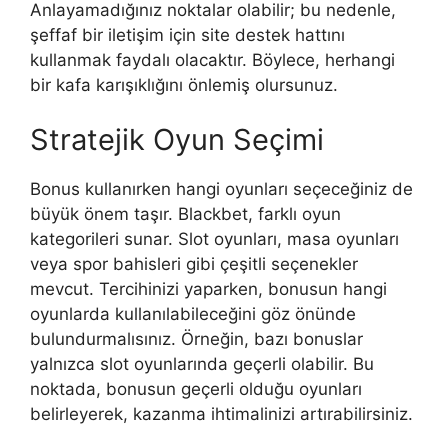
Anlayamadığınız noktalar olabilir; bu nedenle,
şeffaf bir iletişim için site destek hattını
kullanmak faydalı olacaktır. Böylece, herhangi
bir kafa karışıklığını önlemiş olursunuz.
Stratejik Oyun Seçimi
Bonus kullanırken hangi oyunları seçeceğiniz de
büyük önem taşır. Blackbet, farklı oyun
kategorileri sunar. Slot oyunları, masa oyunları
veya spor bahisleri gibi çeşitli seçenekler
mevcut. Tercihinizi yaparken, bonusun hangi
oyunlarda kullanılabileceğini göz önünde
bulundurmalısınız. Örneğin, bazı bonuslar
yalnızca slot oyunlarında geçerli olabilir. Bu
noktada, bonusun geçerli olduğu oyunları
belirleyerek, kazanma ihtimalinizi artırabilirsiniz.