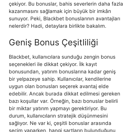
çekiyor. Bu bonuslar, bahis severlerin daha fazla
kazanmasını sağlamak için büyük bir imkân
sunuyor. Peki, Blackbet bonuslarının avantajları
nelerdir? Hadi, detaylara birlikte bakalım.
Geniş Bonus Çeşitliliği
Blackbet, kullanıcılara sunduğu zengin bonus
seçenekleri ile dikkat çekiyor. İlk kayıt
bonusundan, yatırım bonuslarına kadar geniş
bir yelpazeye sahip. Kullanıcılar, kendilerine
uygun olan bonusları seçerek avantaj elde
edebilir. Ancak burada dikkat edilmesi gereken
bazı koşullar var. Örneğin, bazı bonuslar belirli
bir miktar yatırım yapmayı gerektiriyor. Bu
durum, kullanıcıların stratejik düşünmesini
sağlıyor. Ne var ki, çeşitli bonuslar arasında
seçim yaparken, hangi şartların bulunduğunu