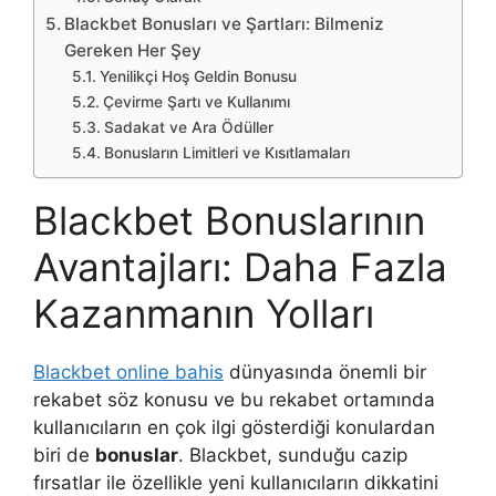
Blackbet Bonusları ve Şartları: Bilmeniz
Gereken Her Şey
Yenilikçi Hoş Geldin Bonusu
Çevirme Şartı ve Kullanımı
Sadakat ve Ara Ödüller
Bonusların Limitleri ve Kısıtlamaları
Blackbet Bonuslarının
Avantajları: Daha Fazla
Kazanmanın Yolları
Blackbet online bahis
dünyasında önemli bir
rekabet söz konusu ve bu rekabet ortamında
kullanıcıların en çok ilgi gösterdiği konulardan
biri de
bonuslar
. Blackbet, sunduğu cazip
fırsatlar ile özellikle yeni kullanıcıların dikkatini