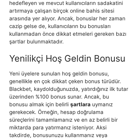
hedefleyen ve mevcut kullanıcıların sadakatini
artırmaya çalışan birçok online bahis sitesi
arasında yer alıyor. Ancak, bonuslar her zaman
cazip gelse de, kullanıcıların bu bonusları
kullanmadan önce dikkat etmeleri gereken bazı
şartlar bulunmaktadır.
Yenilikçi Hoş Geldin Bonusu
Yeni üyelere sunulan hoş geldin bonusu,
genellikle en çok dikkat çeken bonus türüdür.
Blackbet, kaydolduğunuzda, yatırdığınız ilk tutar
üzerinden %100 bonus sunar. Ancak, bu
bonusu almak için belirli
şartlara
uymanız
gerekecek. Örneğin, hesap doğrulama
süreçlerini tamamlamanız ve en az belirli bir
miktarda para yatırmanız isteniyor. Aksi
takdirde, bonusunuzu kullanmanız veya