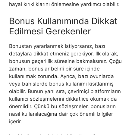
hayal kırıklıklarını önlemesine yardımcı olabilir.
Bonus Kullanımında Dikkat
Edilmesi Gerekenler
Bonustan yararlanmak istiyorsanız, bazı
detaylara dikkat etmeniz gerekiyor. İlk olarak,
bonusun geçerlilik süresine bakmalısınız. Çoğu
zaman, bonuslar belirli bir süre içinde
kullanılmak zorunda. Ayrıca, bazı oyunlarda
veya bahislerde bonus kullanımı kısıtlanmış
olabilir. Bunun yanı sıra, çevrimiçi platformların
kullanıcı sözleşmelerini dikkatlice okumak da
önemlidir. Çünkü bu sözleşmeler, bonusların
nasıl kullanılacağına dair çok önemli bilgiler
içerir.