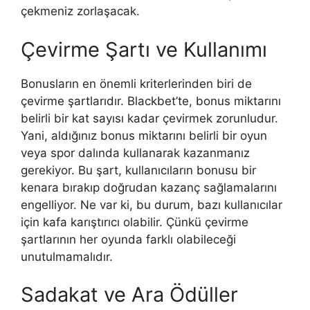
çekmeniz zorlaşacak.
Çevirme Şartı ve Kullanımı
Bonusların en önemli kriterlerinden biri de
çevirme şartlarıdır. Blackbet’te, bonus miktarını
belirli bir kat sayısı kadar çevirmek zorunludur.
Yani, aldığınız bonus miktarını belirli bir oyun
veya spor dalında kullanarak kazanmanız
gerekiyor. Bu şart, kullanıcıların bonusu bir
kenara bırakıp doğrudan kazanç sağlamalarını
engelliyor. Ne var ki, bu durum, bazı kullanıcılar
için kafa karıştırıcı olabilir. Çünkü çevirme
şartlarının her oyunda farklı olabileceği
unutulmamalıdır.
Sadakat ve Ara Ödüller