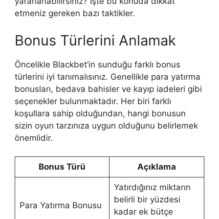
yararlanabilirsiniz? İşte bu konuda dikkat
etmeniz gereken bazı taktikler.
Bonus Türlerini Anlamak
Öncelikle Blackbet’in sunduğu farklı bonus
türlerini iyi tanımalısınız. Genellikle para yatırma
bonusları, bedava bahisler ve kayıp iadeleri gibi
seçenekler bulunmaktadır. Her biri farklı
koşullara sahip olduğundan, hangi bonusun
sizin oyun tarzınıza uygun olduğunu belirlemek
önemlidir.
Bonus Türü
Açıklama
Yatırdığınız miktarın
belirli bir yüzdesi
Para Yatırma Bonusu
kadar ek bütçe