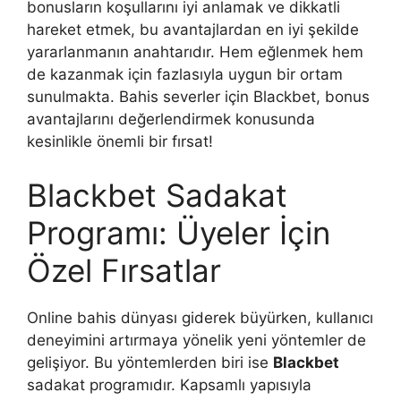
bonusların koşullarını iyi anlamak ve dikkatli
hareket etmek, bu avantajlardan en iyi şekilde
yararlanmanın anahtarıdır. Hem eğlenmek hem
de kazanmak için fazlasıyla uygun bir ortam
sunulmakta. Bahis severler için Blackbet, bonus
avantajlarını değerlendirmek konusunda
kesinlikle önemli bir fırsat!
Blackbet Sadakat
Programı: Üyeler İçin
Özel Fırsatlar
Online bahis dünyası giderek büyürken, kullanıcı
deneyimini artırmaya yönelik yeni yöntemler de
gelişiyor. Bu yöntemlerden biri ise
Blackbet
sadakat programıdır. Kapsamlı yapısıyla