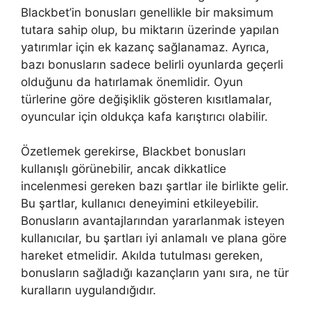
Blackbet’in bonusları genellikle bir maksimum
tutara sahip olup, bu miktarın üzerinde yapılan
yatırımlar için ek kazanç sağlanamaz. Ayrıca,
bazı bonusların sadece belirli oyunlarda geçerli
olduğunu da hatırlamak önemlidir. Oyun
türlerine göre değişiklik gösteren kısıtlamalar,
oyuncular için oldukça kafa karıştırıcı olabilir.
Özetlemek gerekirse, Blackbet bonusları
kullanışlı görünebilir, ancak dikkatlice
incelenmesi gereken bazı şartlar ile birlikte gelir.
Bu şartlar, kullanıcı deneyimini etkileyebilir.
Bonusların avantajlarından yararlanmak isteyen
kullanıcılar, bu şartları iyi anlamalı ve plana göre
hareket etmelidir. Akılda tutulması gereken,
bonusların sağladığı kazançların yanı sıra, ne tür
kuralların uygulandığıdır.