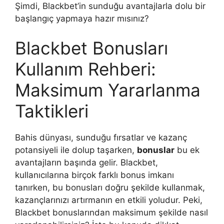
Şimdi, Blackbet’in sunduğu avantajlarla dolu bir
başlangıç yapmaya hazır mısınız?
Blackbet Bonusları
Kullanım Rehberi:
Maksimum Yararlanma
Taktikleri
Bahis dünyası, sunduğu fırsatlar ve kazanç
potansiyeli ile dolup taşarken,
bonuslar
bu ek
avantajların başında gelir. Blackbet,
kullanıcılarına birçok farklı bonus imkanı
tanırken, bu bonusları doğru şekilde kullanmak,
kazançlarınızı artırmanın en etkili yoludur. Peki,
Blackbet bonuslarından maksimum şekilde nasıl