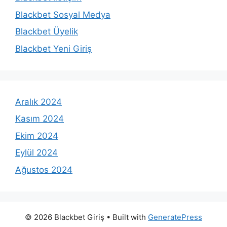
Blackbet Sosyal Medya
Blackbet Üyelik
Blackbet Yeni Giriş
Aralık 2024
Kasım 2024
Ekim 2024
Eylül 2024
Ağustos 2024
© 2026 Blackbet Giriş
• Built with
GeneratePress