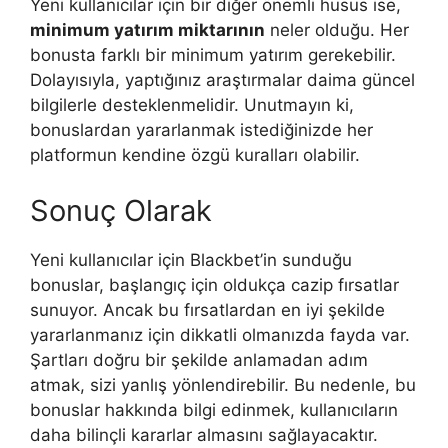
Yeni kullanıcılar için bir diğer önemli husus ise,
minimum yatırım miktarının
neler olduğu. Her
bonusta farklı bir minimum yatırım gerekebilir.
Dolayısıyla, yaptığınız araştırmalar daima güncel
bilgilerle desteklenmelidir. Unutmayın ki,
bonuslardan yararlanmak istediğinizde her
platformun kendine özgü kuralları olabilir.
Sonuç Olarak
Yeni kullanıcılar için Blackbet’in sunduğu
bonuslar, başlangıç için oldukça cazip fırsatlar
sunuyor. Ancak bu fırsatlardan en iyi şekilde
yararlanmanız için dikkatli olmanızda fayda var.
Şartları doğru bir şekilde anlamadan adım
atmak, sizi yanlış yönlendirebilir. Bu nedenle, bu
bonuslar hakkında bilgi edinmek, kullanıcıların
daha bilinçli kararlar almasını sağlayacaktır.