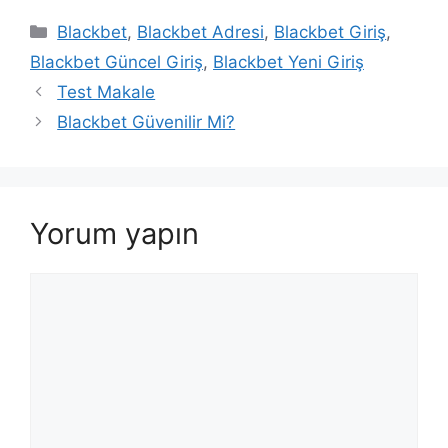
Kategoriler
Blackbet
,
Blackbet Adresi
,
Blackbet Giriş
,
Blackbet Güncel Giriş
,
Blackbet Yeni Giriş
Test Makale
Blackbet Güvenilir Mi?
Yorum yapın
Yorum